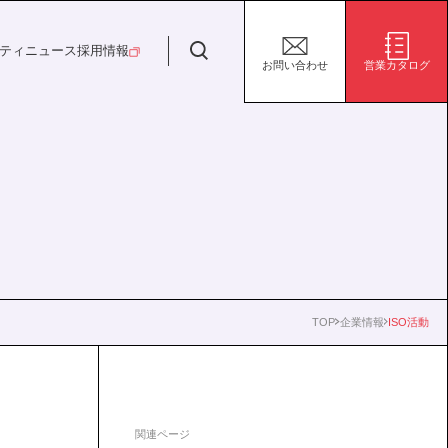
日特建設株式会社
ティ
ニュース
採用情報
お問い合わせ
営業カタログ
安全・安心な生活の未来
施設/用途から探す
代表挨拶
決算短信
ガバナンス
サステナビリティ
グループ会社
電子公告
環境
社会
株式事務手続き案内
ガバナンス
TOP
企業情報
ISO活動
関連ページ