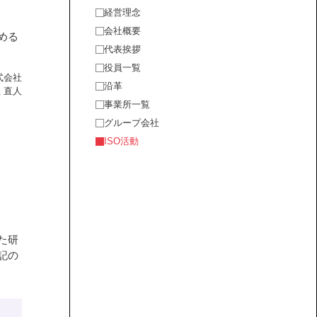
経営理念
会社概要
める
代表挨拶
役員一覧
式会社
沿革
 直人
事業所一覧
グループ会社
ISO活動
た研
記の