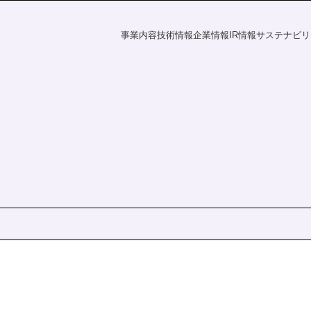
事業内容
技術情報
企業情報
IR情報
サステナビリ
フラの未来
探す
資家の皆様へ
電力の未来
課題から探す
会社概要
財務ハイライト
社会
IR情報
覧
事業所一覧
統合報告書
株主・投資家の皆様へ
財務ハイライト
ダー
ディスクロージャーポリシー
決算短信
有価証券報告書
株主総会
ation
統合報告書
電子公告
s
IRニュース