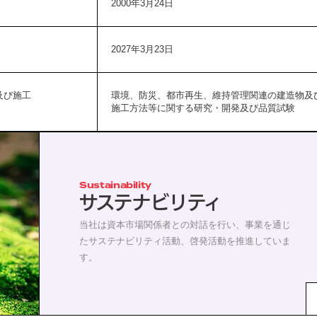
2000年3月24日
2027年3月23日
及び施工
環境、防災、都市再生、維持管理関連の建造物及
施工方法等に関する研究・開発及び品質試験
Sustainability
サステナビリティ
当社は資本市場関係者との対話を行い、事業を通じ
たサステナビリティ活動、啓発活動を推進していま
す。