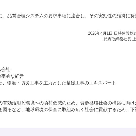
IRカレンダー
ディスクロージャーポリシー
に、品質管理システムの要求事項に適合し、その実効性の維持に努
株式事務手続きご案内
よくあるご質問
2026年4月1日 日特建設株
代表取締役社長 上
せ
採用情報
る会社
営業カタログダウンロード
効率的な経営
われた、環境・防災工事を主力とした基礎工事のエキスパート
の有効活用と環境への負荷低減のため、資源循環社会の構築に向け
を図るなど、地球環境の保全に取組み広く社会に貢献するため、下