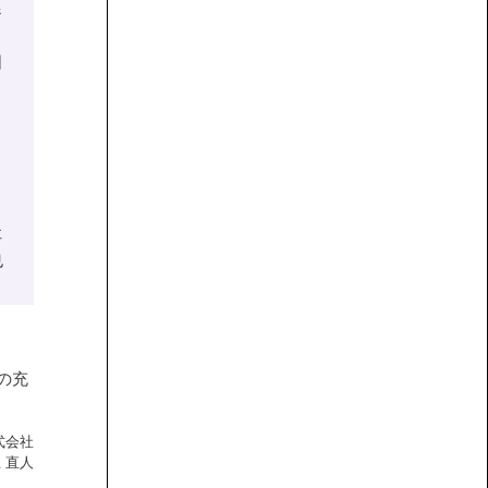
ジ
図
、
。
社
也
の充
式会社
 直人