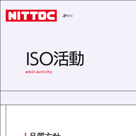
JP
EN
JP
EN
事業内容トップ
技術情報トップ
企業情報トップ
IR情報トップ
サステナビリティトップ
社会イン
技術から
経営理念
株主・投
環境
ISO活動
事業内容
企業情報
文化遺産の未来
認証/登録技術一覧
役員一覧
有価証券報告書
展示会一
沿革
株主総会
Sustainability
ISO Activity
社会インフラの未来
経営理念
電力の未来
会社概要
ISO活動
IRニュース
IRカレン
サステナビリティ
Business
Technology
安全・安心な生活の未来
代表挨拶
文化遺産の未来
役員一覧
よくあるご質問
事業内容
技術情報
沿革
Company Inform
事業所一覧
技術情報
グループ会社
企業情報
Investor Relation
技術から探す
ISO活動