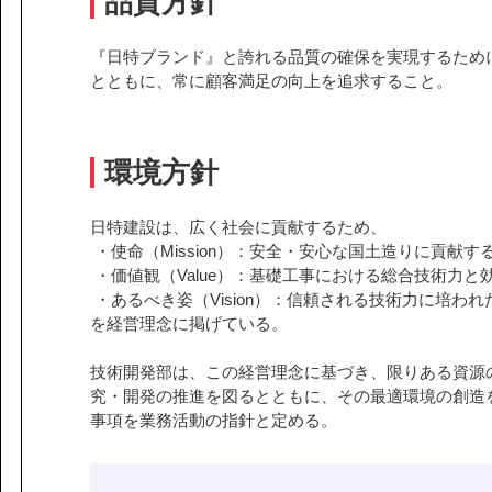
品質方針
課題から探す
IR情報
施設/用途から探す
『日特ブランド』と誇れる品質の確保を実現するため
認証/登録技術一覧
とともに、常に顧客満足の向上を追求すること。
展示会一覧
ニュース
お問い合わ
環境方針
日特建設は、広く社会に貢献するため、
・使命（Mission）：安全・安心な国土造りに貢献す
・価値観（Value）：基礎工事における総合技術力と
・あるべき姿（Vision）：信頼される技術力に培
を経営理念に掲げている。
協力会社の皆様へ
技術開発部は、この経営理念に基づき、限りある資源
個人情報等保護ポリシー
究・開発の推進を図るとともに、その最適環境の創造
このサイトの使い方
事項を業務活動の指針と定める。
サイトマップ