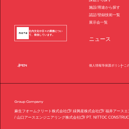
施設/用途から探す
認証/登録技術一覧
展示会一覧
社内文化や日々の業務につい
て、発信しています。
ニュース
JP
EN
個人情報等保護ポリシー
こ
Group Company
麻生フオームクリート株式会社
緑興産株式会社
福井アースエ
山口アースエンジニアリング株式会社
PT. NITTOC CONSTRUC