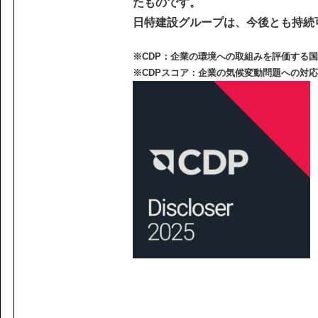
課題から探す
たものです。
IR情報
施設/用途から探す
日特建設グループは、今後とも持続
認証/登録技術一覧
※CDP：企業の環境への取組みを評価する国際
展示会一覧
※CDPスコア：企業の気候変動問題への対応
ニュース
お問い合わ
協力会社の皆様へ
個人情報等保護ポリシー
このサイトの使い方
サイトマップ