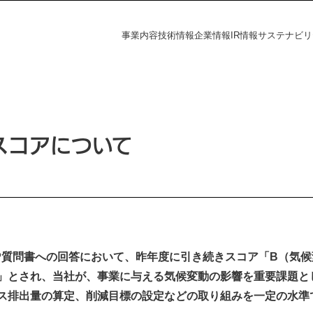
事業内容
技術情報
企業情報
IR情報
サステナビリ
フラの未来
探す
資家の皆様へ
電力の未来
課題から探す
会社概要
財務ハイライト
社会
IR情報
答スコアについて
覧
事業所一覧
統合報告書
株主・投資家の皆様へ
財務ハイライト
ダー
ディスクロージャーポリシー
決算短信
有価証券報告書
株主総会
ation
DP質問書への回答において、昨年度に引き続きスコア「B（気
統合報告書
」とされ、当社が、事業に与える気候変動の影響を重要課題と
電子公告
s
ス排出量の算定、削減目標の設定などの取り組みを一定の水準
IRニュース