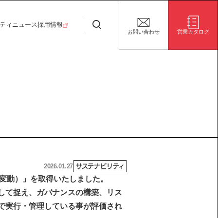
日特建設株式会社
ティ
ニュース
採用情報
お問い合わせ
営業カタログ
安全・安心な生活の未来
施設/用途から探す
代表挨拶
決算短信
ガバナンス
サステナビリティ
グループ会社
電子公告
環境
社会
株式事務手続き案内
ガバナンス
2026.01.27
サステナビリティ
候変動）」を取得いたしました。
して捉え、ガバナンスの構築、リス
で実行・管理している事が評価され