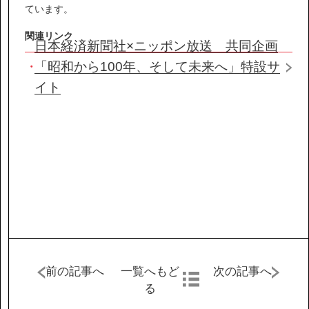
IR情報
ています。
関連リンク
日本経済新聞社×ニッポン放送 共同企画
サステナビリティ
「昭和から100年、そして未来へ」特設サ
イト
ニュース
お問い合わせ
採用情報
前の記事へ
一覧へもど
次の記事へ
営業カタログダウンロード
る