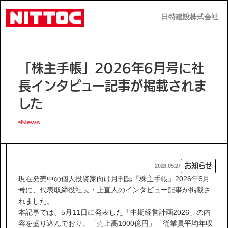
日特建設株式会社
日特建設株式会社
JP
EN
「株主手帳」2026年6月号に社
長インタビュー記事が掲載されま
した
News
事業内容
技術情報
お知らせ
2026.05.27
現在発売中の個人投資家向け月刊誌『株主手帳』2026年6月
号に、代表取締役社長・上直人のインタビュー記事が掲載さ
企業情報
れました。
本記事では、5月11日に発表した「中期経営計画2026」の内
容を盛り込んでおり、「売上高1000億円」「従業員平均年収