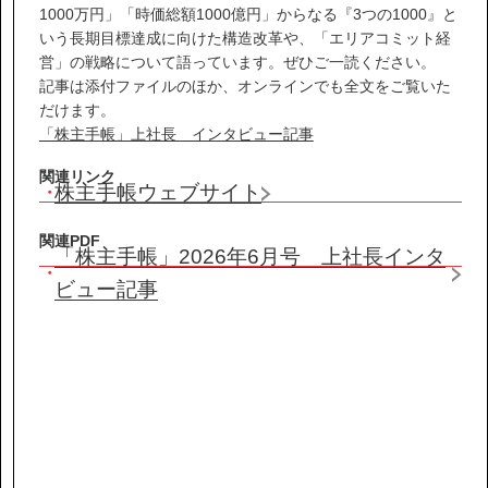
IR情報
1000万円」「時価総額1000億円」からなる『3つの1000』と
いう長期目標達成に向けた構造改革や、「エリアコミット経
営」の戦略について語っています。ぜひご一読ください。
サステナビリティ
記事は添付ファイルのほか、オンラインでも全文をご覧いた
だけます。
「株主手帳」上社長 インタビュー記事
ニュース
関連リンク
株主手帳ウェブサイト
お問い合わせ
関連PDF
「株主手帳」2026年6月号 上社長インタ
ビュー記事
採用情報
営業カタログダウンロード