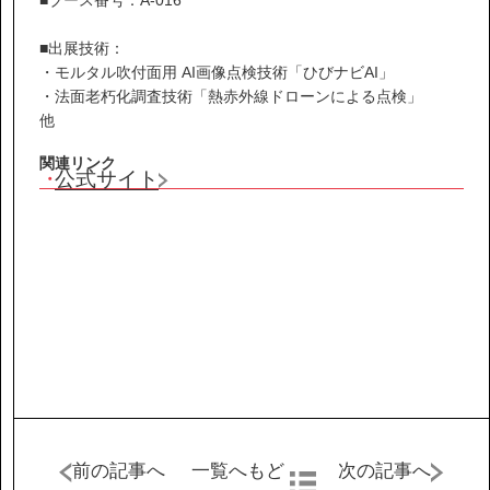
IR情報
■出展技術：
サステナビリティ
・モルタル吹付面用 AI画像点検技術「ひびナビAI」
・法面老朽化調査技術「熱赤外線ドローンによる点検」
他
ニュース
関連リンク
公式サイト
お問い合わせ
採用情報
営業カタログダウンロード
前の記事へ
一覧へもど
次の記事へ